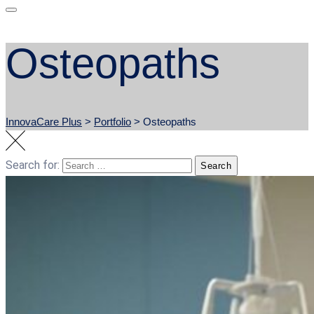
Osteopaths
InnovaCare Plus
>
Portfolio
>
Osteopaths
Search for:
Search