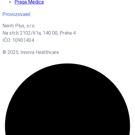
Praga Medica
Provozovatel
Neriti Plus, s.r.o.
Na strži 2102/61a, 140 00, Praha 4
IČO: 10901434
© 2025, Innova Healthcare