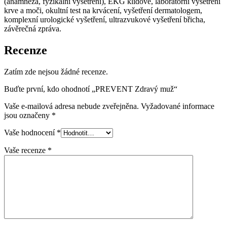
(anamnéza, fyzikální vyšetření), EKG klidové, laboratorní vyšetření
krve a moči, okultní test na krvácení, vyšetření dermatologem,
komplexní urologické vyšetření, ultrazvukové vyšetření břicha,
závěrečná zpráva.
Recenze
Zatím zde nejsou žádné recenze.
Buďte první, kdo ohodnotí „PREVENT Zdravý muž“
Vaše e-mailová adresa nebude zveřejněna.
Vyžadované informace
jsou označeny
*
Vaše hodnocení
*
Vaše recenze
*