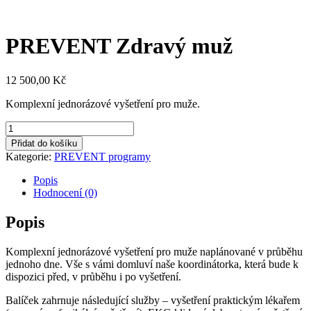
PREVENT Zdravý muž
12 500,00
Kč
Komplexní jednorázové vyšetření pro muže.
PREVENT
Zdravý
Přidat do košíku
muž
Kategorie:
PREVENT programy
množství
Popis
Hodnocení (0)
Popis
Komplexní jednorázové vyšetření pro muže naplánované v průběhu
jednoho dne. Vše s vámi domluví naše koordinátorka, která bude k
dispozici před, v průběhu i po vyšetření.
Balíček zahrnuje následující služby – vyšetření praktickým lékařem