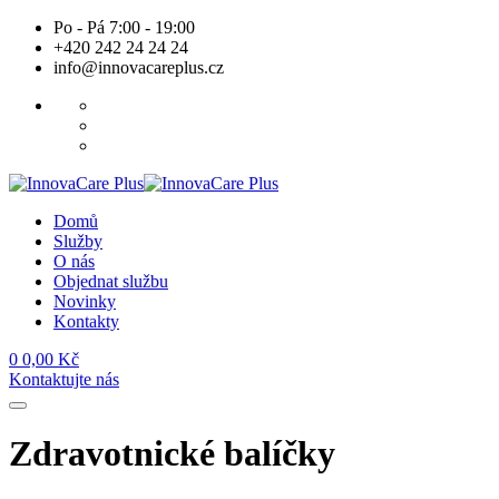
Skip
Po - Pá 7:00 - 19:00
to
+420 242 24 24 24
content
info@innovacareplus.cz
Domů
Služby
O nás
Objednat službu
Novinky
Kontakty
0
0,00
Kč
Kontaktujte nás
Zdravotnické balíčky