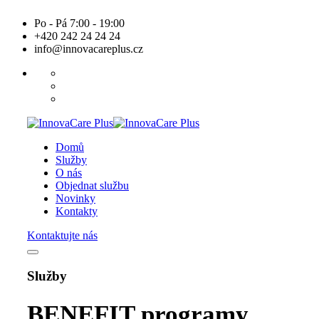
Skip
Po - Pá 7:00 - 19:00
to
+420 242 24 24 24
content
info@innovacareplus.cz
Domů
Služby
O nás
Objednat službu
Novinky
Kontakty
Kontaktujte nás
Služby
BENEFIT programy