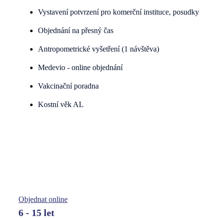
Vystavení potvrzení pro komerční instituce, posudky
Objednání na přesný čas
Antropometrické vyšetření (1 návštěva)
Medevio - online objednání
Vakcinační poradna
Kostní věk AL
Benefit JUNIOR Program
Komplexní program pro dospívající s důrazem na
prevenci, odborné konzultace a dlouhodobou péči
Objednat online
6 - 15 let