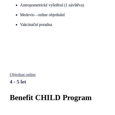
Antropometrické vyšetření (1 návštěva)
Medevio - online objednání
Vakcinační poradna
Benefit CHILD Program
Zdravotní program pro děti se zaměřením na prevenci,
pravidelné prohlídky a odbornou péči
Objednat online
4 - 5 let
Benefit CHILD Program