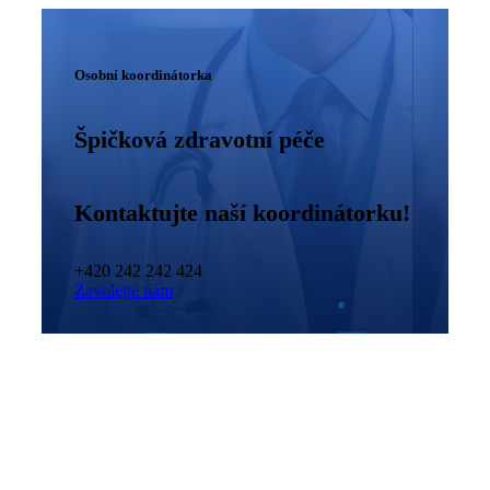
Osobní koordinátorka
Špičková zdravotní péče
Kontaktujte naší koordinátorku!
+420 242 242 424
Zavolejte nám