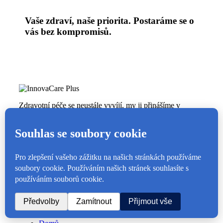
Vaše zdraví, naše priorita.
Postaráme se o
vás bez kompromisů.
Zdravotní péče se neustále vyvíjí, my ji přinášíme v
moderní podobě, s důrazem na efektivitu, komfort a bez
zbytečného čekání.
Menu