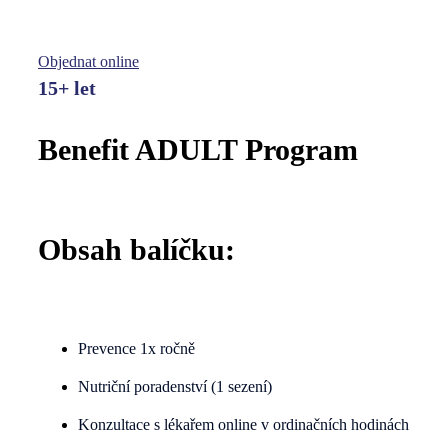
Roční zdravotní program zaměřený na preventivní péči,
odborná vyšetření a dlouhodobé zdraví
Objednat online
15+ let
Benefit ADULT Program
Obsah balíčku:
Prevence 1x ročně
Nutriční poradenství (1 sezení)
Konzultace s lékařem online v ordinačních hodinách