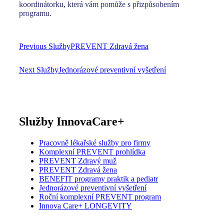
koordinátorku, která vám pomůže s přizpůsobením
programu.
Navigace
pro
Previous Služby
PREVENT Zdravá žena
příspěvek
Next Služby
Jednorázové preventivní vyšetření
Služby InnovaCare+
Pracovně lékařské služby pro firmy
Komplexní PREVENT prohlídka
PREVENT Zdravý muž
PREVENT Zdravá žena
BENEFIT programy praktik a pediatr
Jednorázové preventivní vyšetření
Roční komplexní PREVENT program
Innova Care+ LONGEVITY