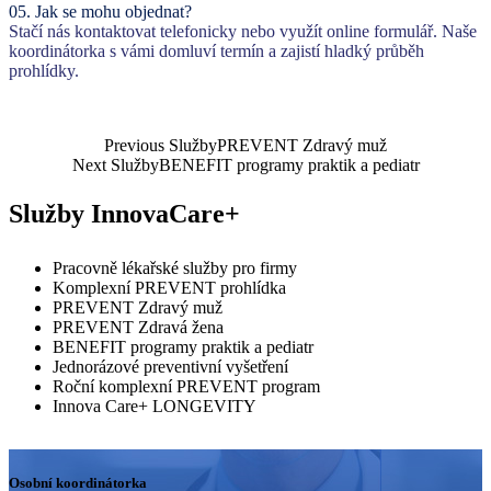
05.
Jak se mohu objednat?
Stačí nás kontaktovat telefonicky nebo využít online formulář. Naše
koordinátorka s vámi domluví termín a zajistí hladký průběh
prohlídky.
Previous Služby
PREVENT Zdravý muž
Navigace
Next Služby
BENEFIT programy praktik a pediatr
pro
Služby InnovaCare+
příspěvek
Pracovně lékařské služby pro firmy
Komplexní PREVENT prohlídka
PREVENT Zdravý muž
PREVENT Zdravá žena
BENEFIT programy praktik a pediatr
Jednorázové preventivní vyšetření
Roční komplexní PREVENT program
Innova Care+ LONGEVITY
Osobní koordinátorka