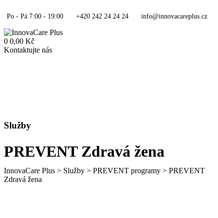
Skip
to
Po - Pá 7:00 - 19:00
+420 242 24 24 24
info@innovacareplus.cz
content
0
0,00
Kč
Kontaktujte nás
Služby
PREVENT Zdravá žena
InnovaCare Plus
>
Služby
>
PREVENT programy
>
PREVENT
Zdravá žena