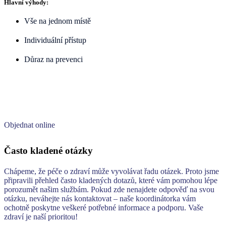
Hlavní výhody:
Vše na jednom místě
Individuální přístup
Důraz na prevenci
PREVENT Zdravá žena
Komplexní jednorázové vyšetření pro ženy
Objednat online
Často kladené otázky
Chápeme, že péče o zdraví může vyvolávat řadu otázek. Proto jsme
připravili přehled často kladených dotazů, které vám pomohou lépe
porozumět našim službám. Pokud zde nenajdete odpověď na svou
otázku, neváhejte nás kontaktovat – naše koordinátorka vám
ochotně poskytne veškeré potřebné informace a podporu. Vaše
zdraví je naší prioritou!