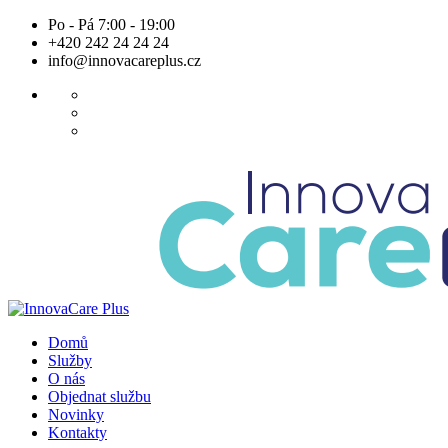
Skip
Po - Pá 7:00 - 19:00
to
+420 242 24 24 24
content
info@innovacareplus.cz
Domů
Služby
O nás
Objednat službu
Novinky
Kontakty