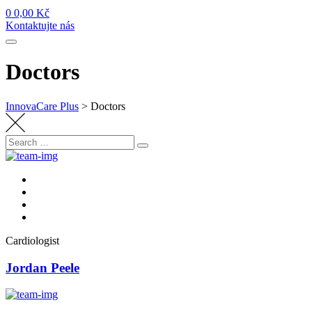
0
0,00
Kč
Kontaktujte nás
Doctors
InnovaCare Plus
>
Doctors
Search
Search
for:
Cardiologist
Jordan Peele