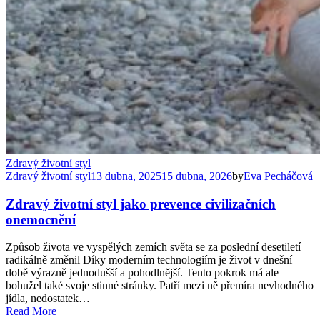
Zdravý životní styl
Zdravý životní styl
13 dubna, 2025
15 dubna, 2026
by
Eva Pecháčová
Zdravý životní styl jako prevence civilizačních
onemocnění
Způsob života ve vyspělých zemích světa se za poslední desetiletí
radikálně změnil Díky moderním technologiím je život v dnešní
době výrazně jednodušší a pohodlnější. Tento pokrok má ale
bohužel také svoje stinné stránky. Patří mezi ně přemíra nevhodného
jídla, nedostatek…
Read More