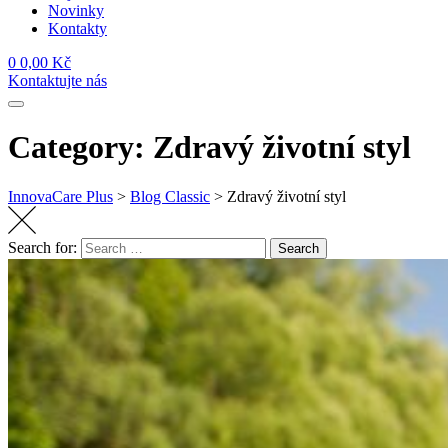
Novinky
Kontakty
0
0,00
Kč
Kontaktujte nás
Category: Zdravý životní styl
InnovaCare Plus
>
Blog Classic
>
Zdravý životní styl
Search for:
Search