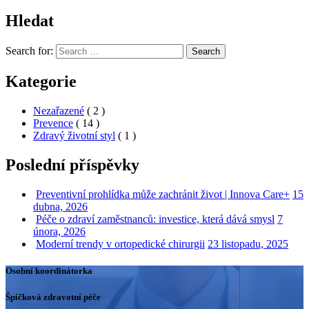
Hledat
Search for:
Search
Kategorie
Nezařazené
( 2 )
Prevence
( 14 )
Zdravý životní styl
( 1 )
Poslední příspěvky
Preventivní prohlídka může zachránit život | Innova Care+
15
dubna, 2026
Péče o zdraví zaměstnanců: investice, která dává smysl
7
února, 2026
Moderní trendy v ortopedické chirurgii
23 listopadu, 2025
Osobní koordinátorka
Špičková zdravotní péče